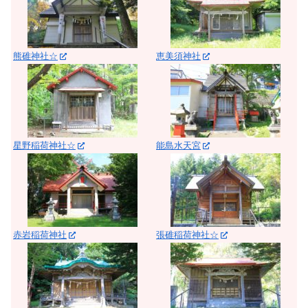
熊碓神社☆
恵美須神社
星野稲荷神社☆
能島水天宮
赤岩稲荷神社
張碓稲荷神社☆