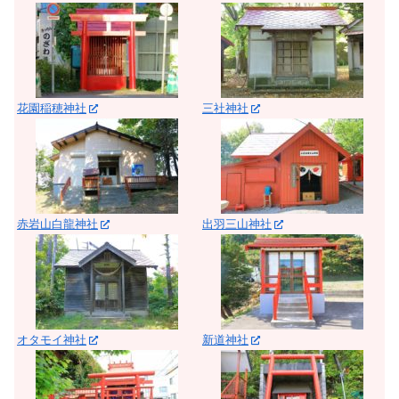
花園稲穂神社
三社神社
赤岩山白龍神社
出羽三山神社
オタモイ神社
新道神社