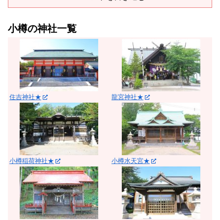
小樽の神社一覧
住吉神社★
龍宮神社★
小樽稲荷神社★
小樽水天宮★