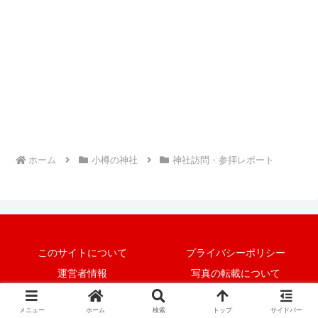
ホーム
小樽の神社
神社訪問・参拝レポート
このサイトについて
プライバシーポリシー
運営者情報
写真の転載について
© 2020 小樽神～小樽の神社と御朱印めぐり～.
メニュー
ホーム
検索
トップ
サイドバー