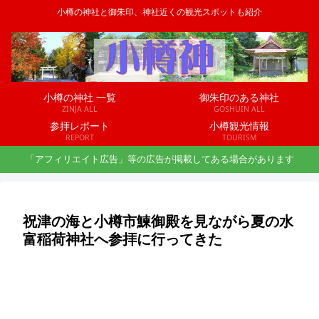
小樽の神社と御朱印、神社近くの観光スポットも紹介
小樽の神社 一覧
御朱印のある神社
ZINJA ALL
GOSHUIN ALL
参拝レポート
小樽観光情報
REPORT
TOURISM
「アフィリエイト広告」等の広告が掲載してある場合があります
祝津の海と小樽市鰊御殿を見ながら夏の水
富稲荷神社へ参拝に行ってきた