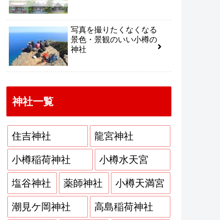
写真を撮りたくなくなる
景色・景観のいい小樽の
神社
神社一覧
住吉神社
龍宮神社
小樽稲荷神社
小樽水天宮
塩谷神社
薬師神社
小樽天満宮
潮見ケ岡神社
高島稲荷神社