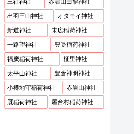
三社神社
赤岩山白龍神社
出羽三山神社
オタモイ神社
新道神社
末広稲荷神社
一路望神社
豊受稲荷神社
福廣稲荷神社
柾里神社
太平山神社
豊倉神明神社
小樽地守稲荷神社
赤岩山神社
厩稲荷神社
屋台村稲荷神社