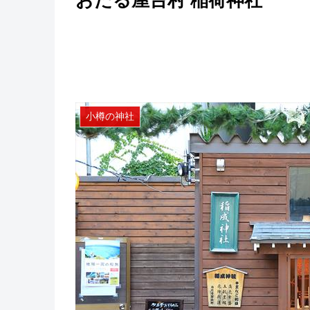
おたる屋台村 稲荷神社
小樽の神社