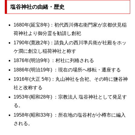
塩谷神社の由緒・歴史
1680年(延宝8年)：初代西川傳右衛門家が京都伏見稲
荷神社より御分霊を勧請し創祀
1790年(寛政2年)：請負人の西川準兵衛が社殿をホッ
ケ澗に創立し稲荷神社と称す
1876年(明治9年) ：村社に列格される
1886年(明治19年) ：現在の場所へ移転・遷座する
1916年(大正 5年)：丸山神社を合祀、その時に鹽谷神
社と改称する
1953年(昭和28年) ：宗教法人 塩谷神社として発足す
る。
1958年(昭和33年) ：所在地の塩谷村が小樽市に編入
される。