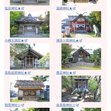
塩谷神社★
薬師神社★
小樽天満宮★
潮見ケ岡神社★
高島稲荷神社★
豊足神社★
朝里神社☆
金吾龍神社☆