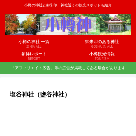
小樽の神社と御朱印、神社近くの観光スポットも紹介
小樽の神社 一覧
御朱印のある神社
ZINJA ALL
GOSHUIN ALL
参拝レポート
小樽観光情報
REPORT
TOURISM
「アフィリエイト広告」等の広告が掲載してある場合があります
塩谷神社（鹽谷神社）