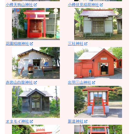
小樽天狗山神社
小樽伏見稲荷神社
花園稲穂神社
三社神社
赤岩山白龍神社
出羽三山神社
オタモイ神社
新道神社