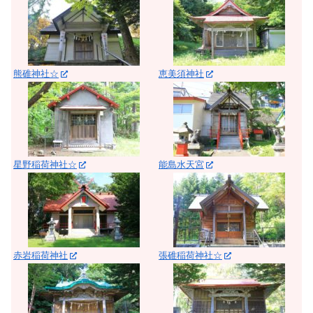
熊碓神社☆
恵美須神社
星野稲荷神社☆
能島水天宮
赤岩稲荷神社
張碓稲荷神社☆