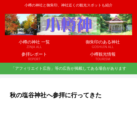
小樽の神社と御朱印、神社近くの観光スポットも紹介
小樽の神社 一覧
御朱印のある神社
ZINJA ALL
GOSHUIN ALL
参拝レポート
小樽観光情報
REPORT
TOURISM
「アフィリエイト広告」等の広告が掲載してある場合があります
秋の塩谷神社へ参拝に行ってきた