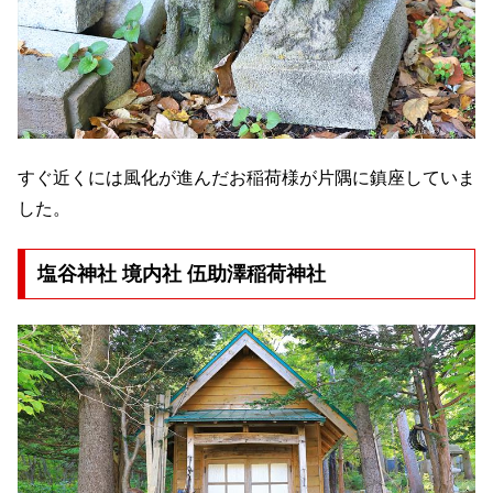
すぐ近くには風化が進んだお稲荷様が片隅に鎮座していま
した。
塩谷神社 境内社 伍助澤稲荷神社