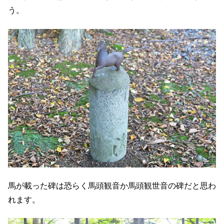
う。
馬が載った碑は恐らく馬頭観音か馬頭観世音の碑だと思わ
れます。