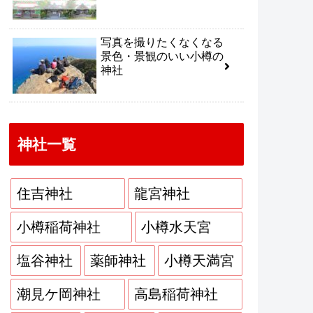
写真を撮りたくなくなる
景色・景観のいい小樽の
神社
神社一覧
住吉神社
龍宮神社
小樽稲荷神社
小樽水天宮
塩谷神社
薬師神社
小樽天満宮
潮見ケ岡神社
高島稲荷神社