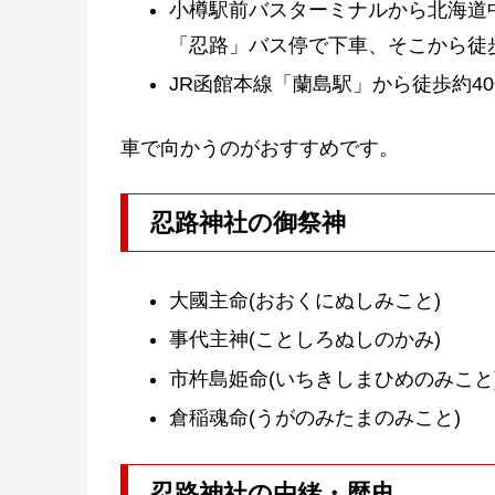
小樽駅前バスターミナルから北海道中央バ
「忍路」バス停で下車、そこから徒歩1
JR函館本線「蘭島駅」から徒歩約40
車で向かうのがおすすめです。
忍路神社の御祭神
大國主命(おおくにぬしみこと)
事代主神(ことしろぬしのかみ)
市杵島姫命(いちきしまひめのみこと
倉稲魂命(うがのみたまのみこと)
忍路神社の由緒・歴史