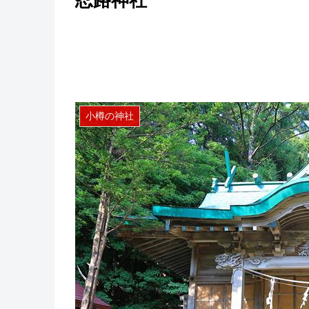
忍路神社
小樽の神社