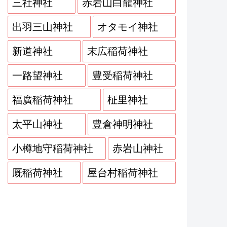
三社神社
赤岩山白龍神社
出羽三山神社
オタモイ神社
新道神社
末広稲荷神社
一路望神社
豊受稲荷神社
福廣稲荷神社
柾里神社
太平山神社
豊倉神明神社
小樽地守稲荷神社
赤岩山神社
厩稲荷神社
屋台村稲荷神社