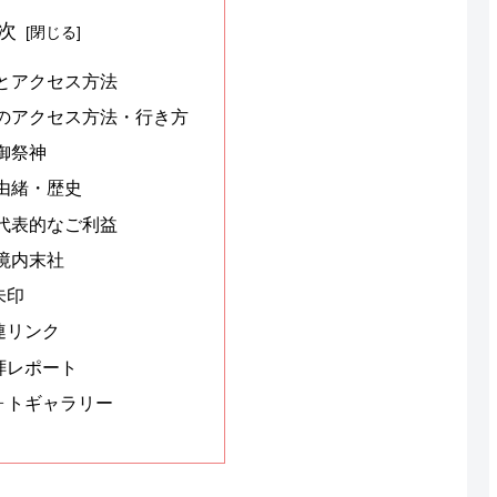
次
細とアクセス方法
のアクセス方法・行き方
御祭神
由緒・歴史
代表的なご利益
境内末社
朱印
連リンク
拝レポート
ォトギャラリー