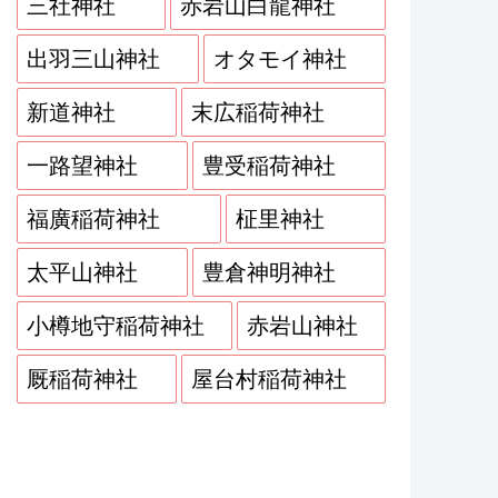
三社神社
赤岩山白龍神社
出羽三山神社
オタモイ神社
新道神社
末広稲荷神社
一路望神社
豊受稲荷神社
福廣稲荷神社
柾里神社
太平山神社
豊倉神明神社
小樽地守稲荷神社
赤岩山神社
厩稲荷神社
屋台村稲荷神社