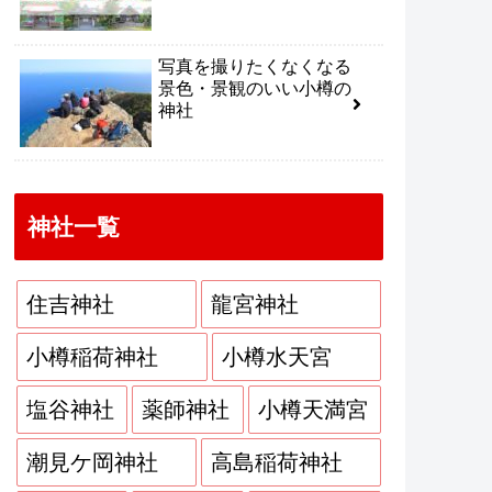
写真を撮りたくなくなる
景色・景観のいい小樽の
神社
神社一覧
住吉神社
龍宮神社
小樽稲荷神社
小樽水天宮
塩谷神社
薬師神社
小樽天満宮
潮見ケ岡神社
高島稲荷神社