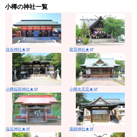
小樽の神社一覧
住吉神社★
龍宮神社★
小樽稲荷神社★
小樽水天宮★
塩谷神社★
薬師神社★