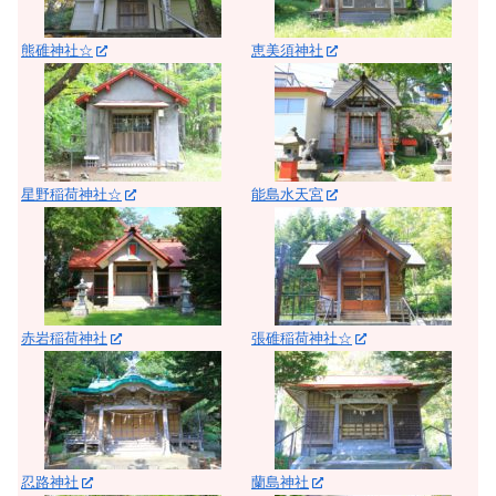
熊碓神社☆
恵美須神社
星野稲荷神社☆
能島水天宮
赤岩稲荷神社
張碓稲荷神社☆
忍路神社
蘭島神社