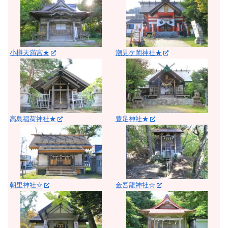
小樽天満宮★
潮見ケ岡神社★
高島稲荷神社★
豊足神社★
朝里神社☆
金吾龍神社☆