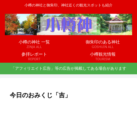
小樽の神社と御朱印、神社近くの観光スポットも紹介
小樽の神社 一覧
御朱印のある神社
ZINJA ALL
GOSHUIN ALL
参拝レポート
小樽観光情報
REPORT
TOURISM
「アフィリエイト広告」等の広告が掲載してある場合があります
今日のおみくじ「吉」