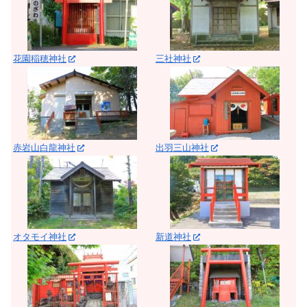
花園稲穂神社
三社神社
赤岩山白龍神社
出羽三山神社
オタモイ神社
新道神社