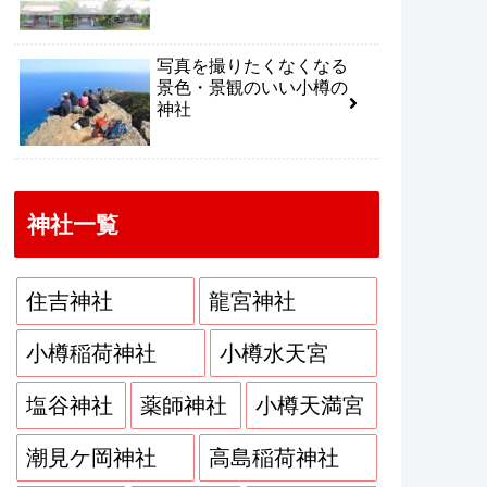
写真を撮りたくなくなる
景色・景観のいい小樽の
神社
神社一覧
住吉神社
龍宮神社
小樽稲荷神社
小樽水天宮
塩谷神社
薬師神社
小樽天満宮
潮見ケ岡神社
高島稲荷神社