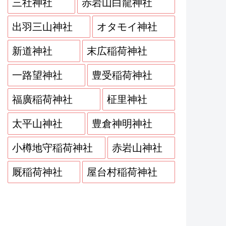
三社神社
赤岩山白龍神社
出羽三山神社
オタモイ神社
新道神社
末広稲荷神社
一路望神社
豊受稲荷神社
福廣稲荷神社
柾里神社
太平山神社
豊倉神明神社
小樽地守稲荷神社
赤岩山神社
厩稲荷神社
屋台村稲荷神社