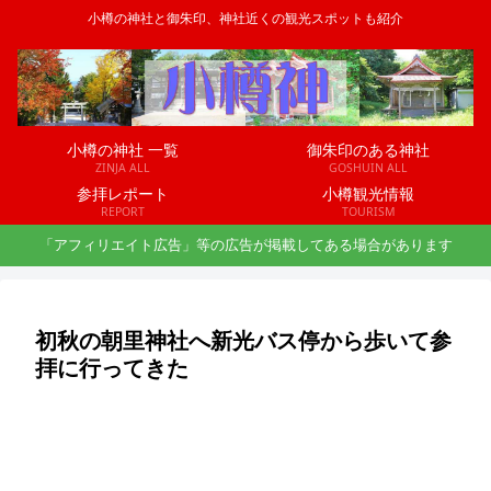
小樽の神社と御朱印、神社近くの観光スポットも紹介
小樽の神社 一覧
御朱印のある神社
ZINJA ALL
GOSHUIN ALL
参拝レポート
小樽観光情報
REPORT
TOURISM
「アフィリエイト広告」等の広告が掲載してある場合があります
初秋の朝里神社へ新光バス停から歩いて参
拝に行ってきた