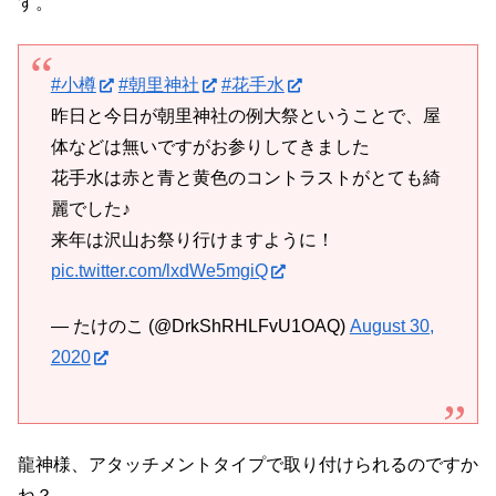
す。
#小樽
#朝里神社
#花手水
昨日と今日が朝里神社の例大祭ということで、屋
体などは無いですがお参りしてきました
花手水は赤と青と黄色のコントラストがとても綺
麗でした♪
来年は沢山お祭り行けますように！
pic.twitter.com/lxdWe5mgiQ
— たけのこ (@DrkShRHLFvU1OAQ)
August 30,
2020
龍神様、アタッチメントタイプで取り付けられるのですか
ね？