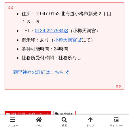
住所：〒047-0152 北海道小樽市新光２丁目
１３－５
TEL：
0134-22-7984
（小樽天満宮）
御朱印：あり（
小樽天満宮
にて）
参拝可能時間：24時間
社務所受付時間：社務所なし
朝里神社の詳細はこちら
神社訪問・参拝レポート
朝里神社
メニュー
ホーム
検索
トップ
サイドバー
シェアする